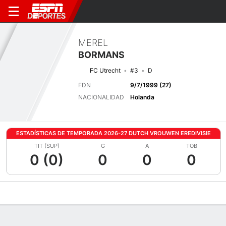
MEREL
BORMANS
FC Utrecht
#3
D
FDN
9/7/1999 (27)
NACIONALIDAD
Holanda
ESTADÍSTICAS DE TEMPORADA 2026-27 DUTCH VROUWEN EREDIVISIE
TIT (SUP)
G
A
TOB
0 (0)
0
0
0
Perfil de Jugador
Bio
Noticias
Partidos
Estadísticas