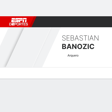
Fútbol
MLB
F. Americano
Básquetbol
WNBA
F1
Boxe
SEBASTIAN
BANOZIC
Arquero
Perfil de Jugador
Bio
Noticias
Partidos
Estadísticas
Atajos Swedish