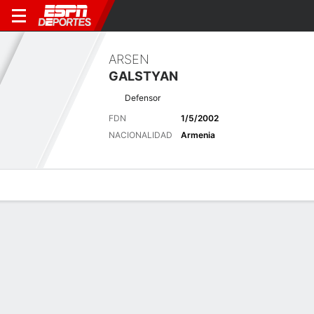
ARSEN
GALSTYAN
Defensor
FDN
1/5/2002
NACIONALIDAD
Armenia
Perfil de Jugador
Bio
Noticias
Partidos
Estadísticas
Últimas noticias
Ver Todo