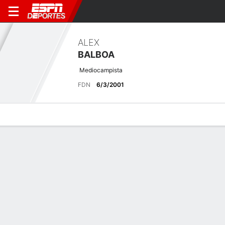
ALEX
BALBOA
Mediocampista
FDN
6/3/2001
Perfil de Jugador
Bio
Noticias
Partidos
Estadísticas
Resumen
Sin información disponible