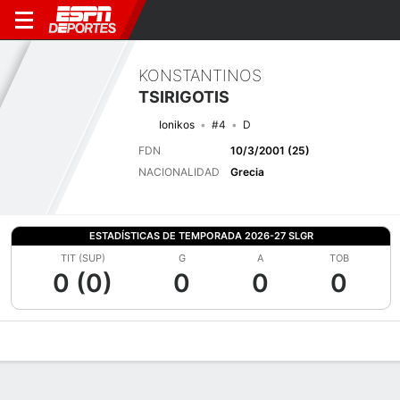
KONSTANTINOS
TSIRIGOTIS
Ionikos
#4
D
FDN
10/3/2001 (25)
NACIONALIDAD
Grecia
ESTADÍSTICAS DE TEMPORADA 2026-27 SLGR
TIT (SUP)
G
A
TOB
0 (0)
0
0
0
Perfil de Jugador
Bio
Noticias
Partidos
Estadísticas