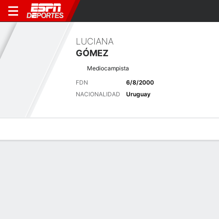
LUCIANA
GÓMEZ
Mediocampista
FDN
6/8/2000
NACIONALIDAD
Uruguay
Perfil de Jugador
Bio
Noticias
Partidos
Estadísticas
Últimas noticias
Ver Todo