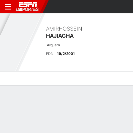
AMIRHOSSEIN
HAJIAGHA
Arquero
FDN
19/2/2001
Perfil de Jugador
Bio
Noticias
Partidos
Estadísticas
Últimas noticias
Ver Todo