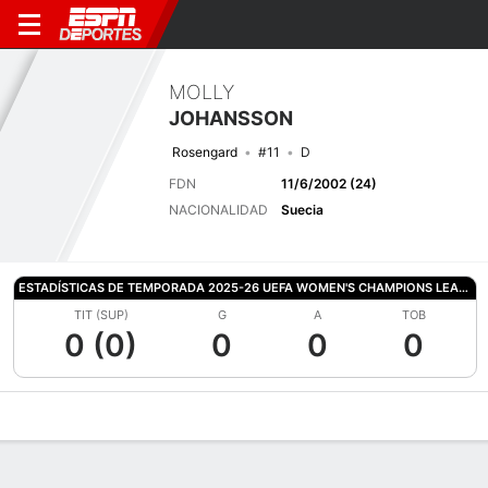
MOLLY
JOHANSSON
Rosengard
#11
D
FDN
11/6/2002 (24)
NACIONALIDAD
Suecia
ESTADÍSTICAS DE TEMPORADA 2025-26 UEFA WOMEN'S CHAMPIONS LEAGUE
TIT (SUP)
G
A
TOB
0 (0)
0
0
0
Perfil de Jugador
Bio
Noticias
Partidos
Estadísticas