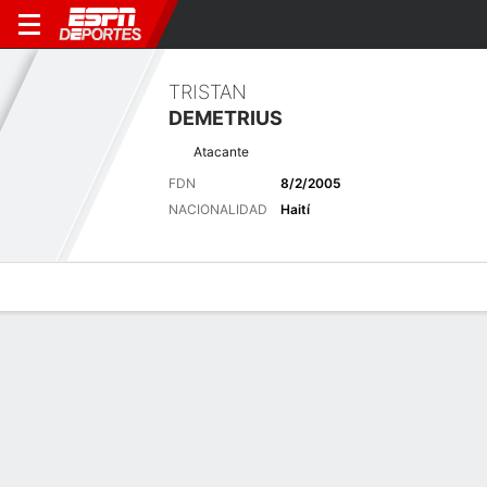
TRISTAN
DEMETRIUS
Atacante
FDN
8/2/2005
NACIONALIDAD
Haití
Perfil de Jugador
Bio
Noticias
Partidos
Estadísticas
Últimas noticias
Ver Todo