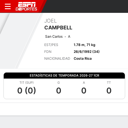
JOEL
CAMPBELL
San Carlos
A
EST/PES
1.78 m, 71 kg
FDN
26/6/1992 (34)
NACIONALIDAD
Costa Rica
ESTADÍSTICAS DE TEMPORADA 2026-27 1CR
TIT (SUP)
G
A
TT
0 (0)
0
0
0
Perfil de Jugador
Bio
Noticias
Partidos
Estadísticas