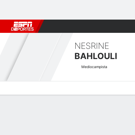
Fútbol
MLB
F. Americano
Básquetbol
WNBA
F1
Boxe
NESRINE
BAHLOULI
Mediocampista
Perfil de Jugador
Bio
Noticias
Partidos
Estadísticas