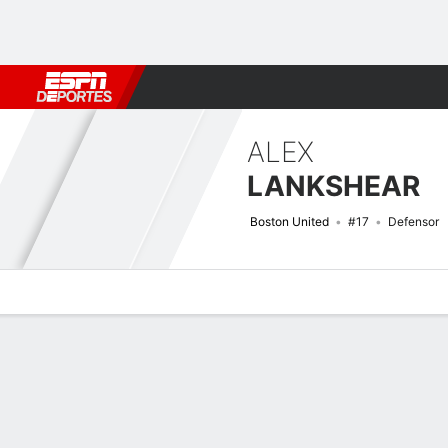
Fútbol
MLB
F. Americano
Básquetbol
WNBA
F1
Boxe
ALEX
LANKSHEAR
Boston United
#17
Defensor
Perfil de Jugador
Bio
Noticias
Partidos
Estadísticas