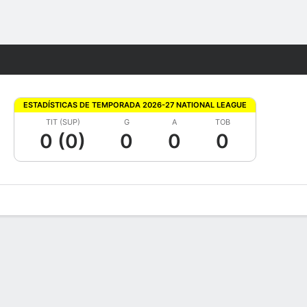
Watch
Juegos
ESTADÍSTICAS DE TEMPORADA 2026-27 NATIONAL LEAGUE
TIT (SUP)
G
A
TOB
0 (0)
0
0
0