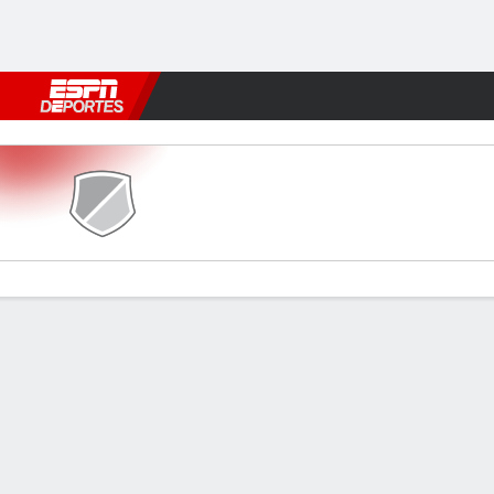
Fútbol
MLB
F. Americano
Básquetbol
WNBA
F1
Boxe
Brackley v Boston Utd
Resumen