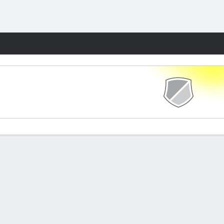
Watch
Juegos