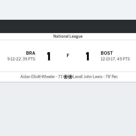
o
Más Deportes
National League
1
1
BRA
BOST
F
9-12-22
,
39 PTS
12-13-17
,
49 PTS
Aidan Elliott-Wheeler - 71'
Lenell John-Lewis - 78' Pen