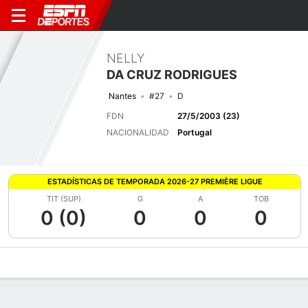
NELLY
DA CRUZ RODRIGUES
Nantes
#27
D
FDN
27/5/2003 (23)
NACIONALIDAD
Portugal
ESTADÍSTICAS DE TEMPORADA 2026-27 PREMIÈRE LIGUE
TIT (SUP)
G
A
TOB
0 (0)
0
0
0
Perfil de Jugador
Bio
Noticias
Partidos
Estadísticas