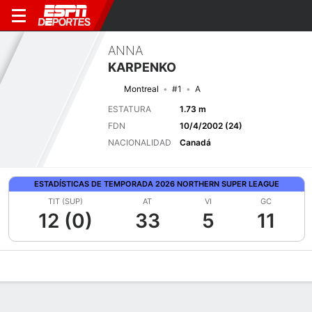
ANNA
KARPENKO
Montreal
#1
A
ESTATURA
1.73 m
FDN
10/4/2002 (24)
NACIONALIDAD
Canadá
ESTADÍSTICAS DE TEMPORADA 2026 NORTHERN SUPER LEAGUE
TIT (SUP)
AT
VI
GC
12 (0)
33
5
11
Perfil de Jugador
Bio
Noticias
Partidos
Estadísticas