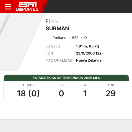
FINN
SURMAN
Portland
#20
D
EST/PES
1.91 m, 83 kg
FDN
23/9/2003 (22)
NACIONALIDAD
Nueva Zelanda
ESTADÍSTICAS DE TEMPORADA 2026 MLS
TIT (SUP)
G
A
TOB
18 (0)
0
1
29
Perfil de Jugador
Bio
Noticias
Partidos
Estadísticas