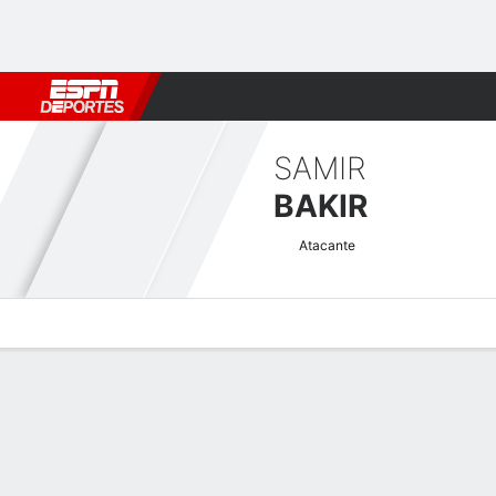
Fútbol
MLB
F. Americano
Básquetbol
WNBA
F1
Boxe
SAMIR
BAKIR
Atacante
Perfil de Jugador
Bio
Noticias
Partidos
Estadísticas