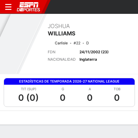
JOSHUA
WILLIAMS
Carlisle
#22
D
FDN
24/11/2002 (23)
NACIONALIDAD
Inglaterra
ESTADÍSTICAS DE TEMPORADA 2026-27 NATIONAL LEAGUE
TIT (SUP)
G
A
TOB
0 (0)
0
0
0
Perfil de Jugador
Bio
Noticias
Partidos
Estadísticas