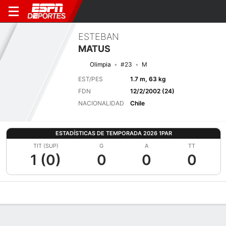
ESTEBAN
MATUS
Olimpia
#23
M
EST/PES
1.7 m, 63 kg
FDN
12/2/2002 (24)
NACIONALIDAD
Chile
ESTADÍSTICAS DE TEMPORADA 2026 1PAR
TIT (SUP)
G
A
TT
1 (0)
0
0
0
Perfil de Jugador
Bio
Noticias
Partidos
Estadísticas