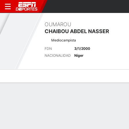
OUMAROU
CHAIBOU ABDEL NASSER
Mediocampista
FDN
3/1/2000
NACIONALIDAD
Níger
Perfil de Jugador
Bio
Noticias
Partidos
Estadísticas
Últimas noticias
Ver Todo