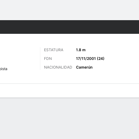
o
Más Deportes
ESTATURA
1.8 m
FDN
17/11/2001 (24)
NACIONALIDAD
Camerún
ista