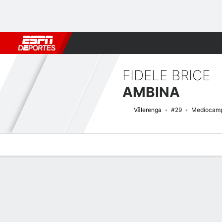
Fútbol
MLB
F. Americano
Básquetbol
WNBA
F1
Boxe
FIDELE BRICE
AMBINA
Vålerenga
#29
Mediocamp
Perfil de Jugador
Bio
Noticias
Partidos
Estadísticas