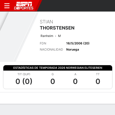
STIAN
THORSTENSEN
Ranheim
M
FDN
16/5/2006 (20)
NACIONALIDAD
Noruega
ESTADÍSTICAS DE TEMPORADA 2026 NORWEGIAN ELITESERIEN
TIT (SUP)
G
A
TT
0 (0)
0
0
0
Perfil de Jugador
Bio
Noticias
Partidos
Estadísticas