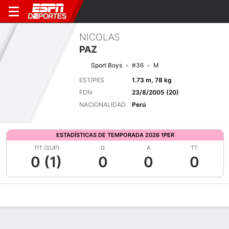
NICOLAS
PAZ
Sport Boys
#36
M
EST/PES
1.73 m, 78 kg
FDN
23/8/2005 (20)
NACIONALIDAD
Perú
ESTADÍSTICAS DE TEMPORADA 2026 1PER
TIT (SUP)
G
A
TT
0 (1)
0
0
0
Perfil de Jugador
Bio
Noticias
Partidos
Estadísticas