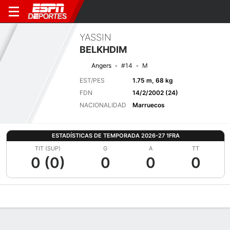
YASSIN
BELKHDIM
Angers
#14
M
EST/PES
1.75 m, 68 kg
FDN
14/2/2002 (24)
NACIONALIDAD
Marruecos
ESTADÍSTICAS DE TEMPORADA 2026-27 1FRA
TIT (SUP)
G
A
TT
0 (0)
0
0
0
Perfil de Jugador
Bio
Noticias
Partidos
Estadísticas