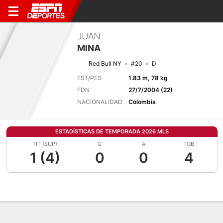
JUAN
MINA
Red Bull NY
#20
D
EST/PES
1.83 m, 78 kg
FDN
27/7/2004 (22)
NACIONALIDAD
Colombia
ESTADÍSTICAS DE TEMPORADA 2026 MLS
TIT (SUP)
G
A
TOB
1 (4)
0
0
4
Perfil de Jugador
Bio
Noticias
Partidos
Estadísticas