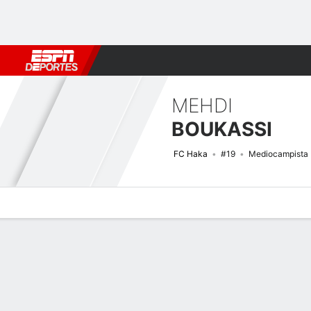
Fútbol
MLB
F. Americano
Básquetbol
WNBA
F1
Boxe
MEHDI
BOUKASSI
FC Haka
#19
Mediocampista
Perfil de Jugador
Bio
Noticias
Partidos
Estadísticas