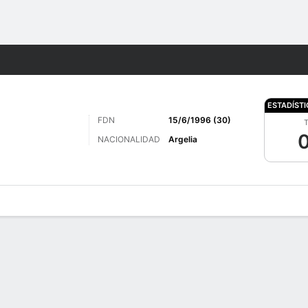
o
Más Deportes
ESTADÍST
FDN
15/6/1996 (30)
T
0
NACIONALIDAD
Argelia