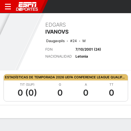
EDGARS
IVANOVS
Daugavpils
#24
M
FDN
7/10/2001 (24)
NACIONALIDAD
Letonia
ESTADÍSTICAS DE TEMPORADA 2026 UEFA CONFERENCE LEAGUE QUALIFYING
TIT (SUP)
G
A
TT
0 (0)
0
0
0
Perfil de Jugador
Bio
Noticias
Partidos
Estadísticas