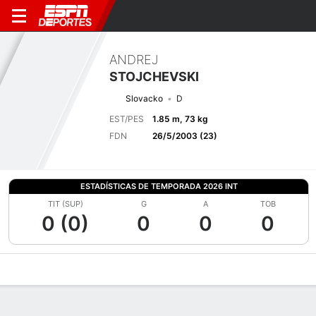
ANDREJ
STOJCHEVSKI
Slovacko
D
EST/PES
1.85 m, 73 kg
FDN
26/5/2003 (23)
ESTADÍSTICAS DE TEMPORADA 2026 INT
TIT (SUP)
G
A
TOB
0 (0)
0
0
0
Perfil de Jugador
Bio
Noticias
Partidos
Estadísticas