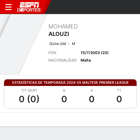
MOHAMED
ALOUZI
Gzira Utd
M
FDN
15/7/2003 (23)
NACIONALIDAD
Malta
ESTADÍSTICAS DE TEMPORADA 2024-25 MALTESE PREMIER LEAGUE
TIT (SUP)
G
A
TT
0 (0)
0
0
0
Perfil de Jugador
Bio
Noticias
Partidos
Estadísticas