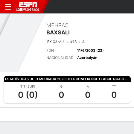
MEHRAC
BAXSALI
FK Qäbälä
#18
A
FDN
11/6/2003 (23)
NACIONALIDAD
Azerbaiyán
ESTADÍSTICAS DE TEMPORADA 2026 UEFA CONFERENCE LEAGUE QUALIFYING
TIT (SUP)
G
A
TT
0 (0)
0
0
0
Perfil de Jugador
Bio
Noticias
Partidos
Estadísticas