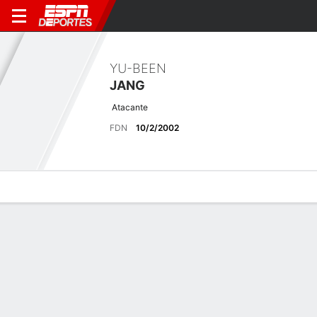
YU-BEEN
JANG
Atacante
FDN
10/2/2002
Perfil de Jugador
Bio
Noticias
Partidos
Estadísticas
Últimas noticias
Ver Todo