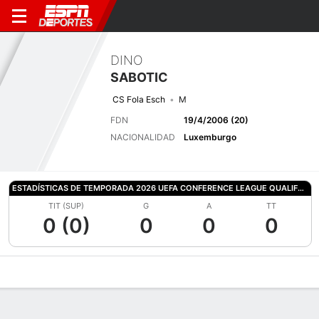
DINO
SABOTIC
CS Fola Esch
M
FDN
19/4/2006 (20)
NACIONALIDAD
Luxemburgo
ESTADÍSTICAS DE TEMPORADA 2026 UEFA CONFERENCE LEAGUE QUALIFYING
TIT (SUP)
G
A
TT
0 (0)
0
0
0
Perfil de Jugador
Bio
Noticias
Partidos
Estadísticas