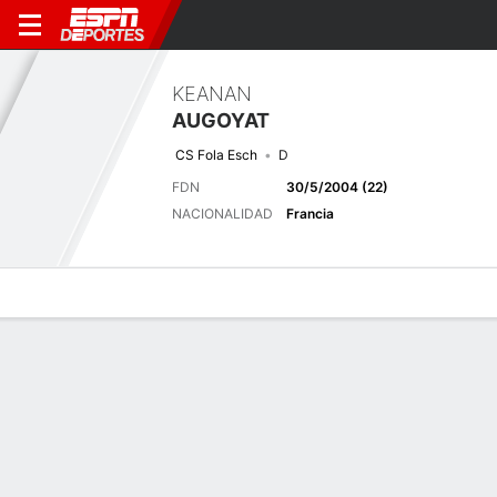
KEANAN
AUGOYAT
CS Fola Esch
D
FDN
30/5/2004 (22)
NACIONALIDAD
Francia
Perfil de Jugador
Bio
Noticias
Partidos
Estadísticas
Últimas noticias
Ver Todo