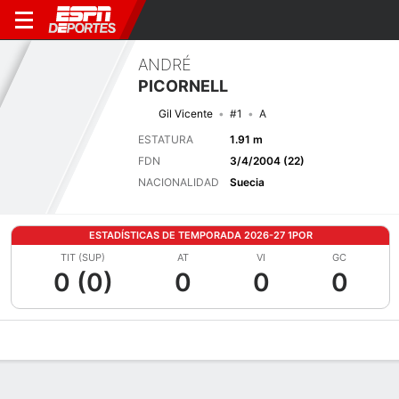
ANDRÉ
PICORNELL
Gil Vicente
#1
A
ESTATURA
1.91 m
FDN
3/4/2004 (22)
NACIONALIDAD
Suecia
ESTADÍSTICAS DE TEMPORADA 2026-27 1POR
TIT (SUP)
AT
VI
GC
0 (0)
0
0
0
Perfil de Jugador
Bio
Noticias
Partidos
Estadísticas