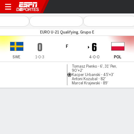
Suecia sub21 v Poland
EURO U-21 Qualifying, Grupo E
0
6
F
SWE
1-0-3
4-0-0
POL
Tomasz Pienko - 6', 31' Pen,
90'+2'
Kacper Urbanski - 45'+3'
Antoni Kozubal - 82'
Marcel Krajewski - 89'
Resumen
LÍNEA DE TIEMPO DE JUEGO