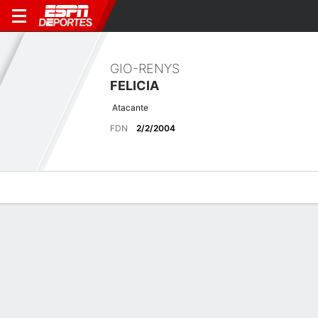
GIO-RENYS
FELICIA
Atacante
FDN
2/2/2004
Perfil de Jugador
Bio
Noticias
Partidos
Estadísticas
Últimas noticias
Ver Todo