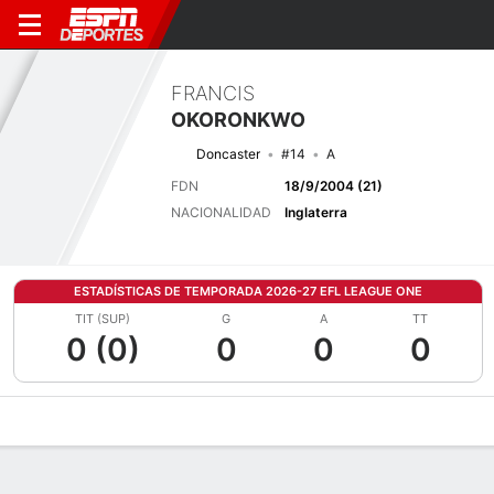
FRANCIS
OKORONKWO
Doncaster
#14
A
FDN
18/9/2004 (21)
NACIONALIDAD
Inglaterra
ESTADÍSTICAS DE TEMPORADA 2026-27 EFL LEAGUE ONE
TIT (SUP)
G
A
TT
0 (0)
0
0
0
Perfil de Jugador
Bio
Noticias
Partidos
Estadísticas