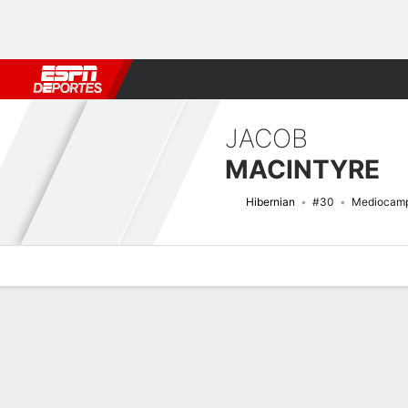
Fútbol
MLB
F. Americano
Básquetbol
WNBA
F1
Boxe
JACOB
MACINTYRE
Hibernian
#30
Mediocamp
Perfil de Jugador
Bio
Noticias
Partidos
Estadísticas