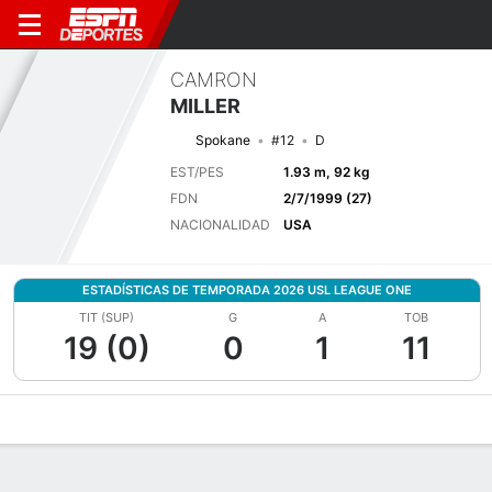
CAMRON
MILLER
Spokane
#12
D
EST/PES
1.93 m, 92 kg
FDN
2/7/1999 (27)
NACIONALIDAD
USA
ESTADÍSTICAS DE TEMPORADA 2026 USL LEAGUE ONE
TIT (SUP)
G
A
TOB
19 (0)
0
1
11
Perfil de Jugador
Bio
Noticias
Partidos
Estadísticas