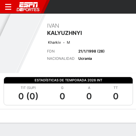
IVAN
KALYUZHNYI
Kharkiv
M
FDN
21/1/1998 (28)
NACIONALIDAD
Ucrania
ESTADÍSTICAS DE TEMPORADA 2026 INT
TIT (SUP)
G
A
TT
0 (0)
0
0
0
Perfil de Jugador
Bio
Noticias
Partidos
Estadísticas