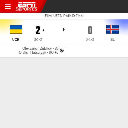
Ucrania v Islandia
Elim. UEFA, Path D Final
2
0
F
UCR
3-1-2
2-1-3
ISL
Oleksandr Zubkov - 83'
Oleksii Hutsulyak - 90'+3'
Resumen
Comentario
Videos
LÍNEA DE TIEMPO DE JUEGO
UCR