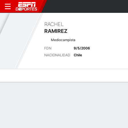
RACHEL
RAMIREZ
Mediocampista
FDN
9/5/2006
NACIONALIDAD
Chile
Perfil de Jugador
Bio
Noticias
Partidos
Estadísticas
Últimas noticias
Ver Todo