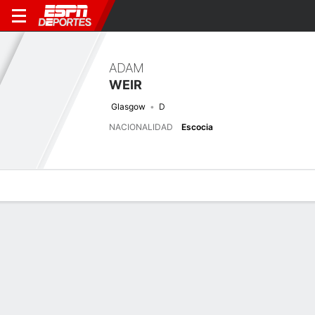
ADAM
WEIR
Glasgow
D
NACIONALIDAD
Escocia
Perfil de Jugador
Bio
Noticias
Partidos
Estadísticas
Próximo partido
2026 Scottish Cup Qualifying, Preliminary Round Two