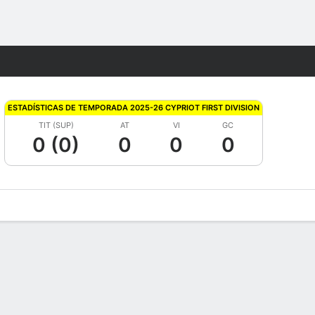
Watch
Juegos
ESTADÍSTICAS DE TEMPORADA 2025-26 CYPRIOT FIRST DIVISION
TIT (SUP)
AT
VI
GC
0 (0)
0
0
0