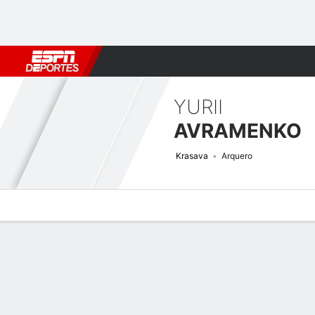
Fútbol
MLB
F. Americano
Básquetbol
WNBA
F1
Boxe
YURII
AVRAMENKO
Krasava
Arquero
Perfil de Jugador
Bio
Noticias
Partidos
Estadísticas