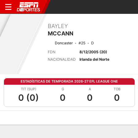
BAYLEY
MCCANN
Doncaster
#25
D
FDN
8/12/2005 (20)
NACIONALIDAD
Irlanda del Norte
ESTADÍSTICAS DE TEMPORADA 2026-27 EFL LEAGUE ONE
TIT (SUP)
G
A
TOB
0 (0)
0
0
0
Perfil de Jugador
Bio
Noticias
Partidos
Estadísticas