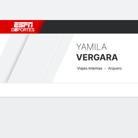
Fútbol
MLB
F. Americano
Básquetbol
WNBA
F1
Boxe
YAMILA
VERGARA
Viajes Interrias
Arquero
Perfil de Jugador
Bio
Noticias
Partidos
Estadísticas