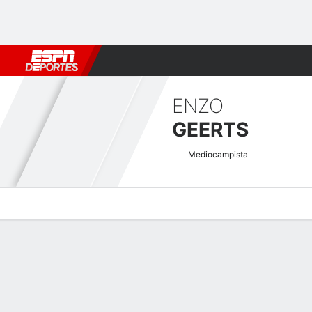
Fútbol
MLB
F. Americano
Básquetbol
WNBA
F1
Boxe
ENZO
GEERTS
Mediocampista
Perfil de Jugador
Bio
Noticias
Partidos
Estadísticas