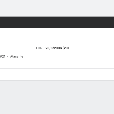
o
Más Deportes
FDN
25/6/2006 (20)
#21
Atacante