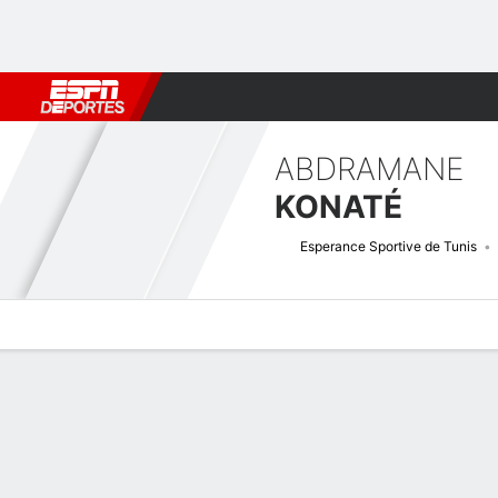
Fútbol
MLB
F. Americano
Básquetbol
WNBA
F1
Boxe
ABDRAMANE
KONATÉ
Esperance Sportive de Tunis
Perfil de Jugador
Bio
Noticias
Partidos
Estadísticas