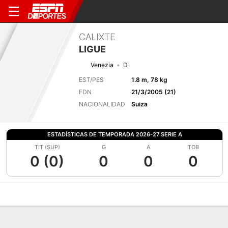
CALIXTE
LIGUE
Venezia
D
EST/PES
1.8 m, 78 kg
FDN
21/3/2005 (21)
NACIONALIDAD
Suiza
ESTADÍSTICAS DE TEMPORADA 2026-27 SERIE A
TIT (SUP)
G
A
TOB
0 (0)
0
0
0
Perfil de Jugador
Bio
Noticias
Partidos
Estadísticas