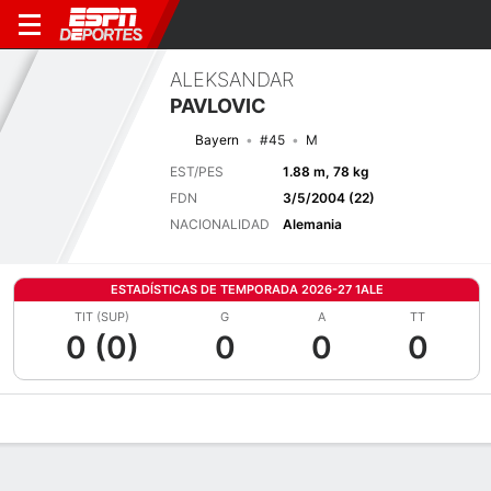
ALEKSANDAR
PAVLOVIC
Bayern
#45
M
EST/PES
1.88 m, 78 kg
FDN
3/5/2004 (22)
NACIONALIDAD
Alemania
ESTADÍSTICAS DE TEMPORADA 2026-27 1ALE
TIT (SUP)
G
A
TT
0 (0)
0
0
0
Perfil de Jugador
Bio
Noticias
Partidos
Estadísticas